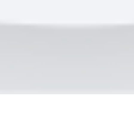
Программа симпозиума построена на
междисциплинарном подходе с
практическими кейсами, мастер-классами и
обменом опытом между врачами и подологами