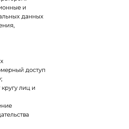
ионные и
нальных данных
ения,
ых
омерный доступ
;
кругу лиц и
ение
ательства