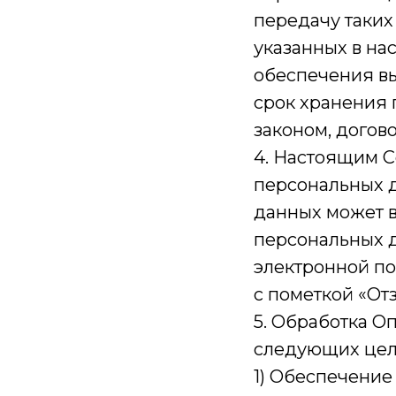
передачу таких
указанных в на
обеспечения в
срок хранения
законом, догов
4. Настоящим С
персональных 
данных может в
персональных 
электронной по
с пометкой «От
5. Обработка О
следующих цел
1) Обеспечени