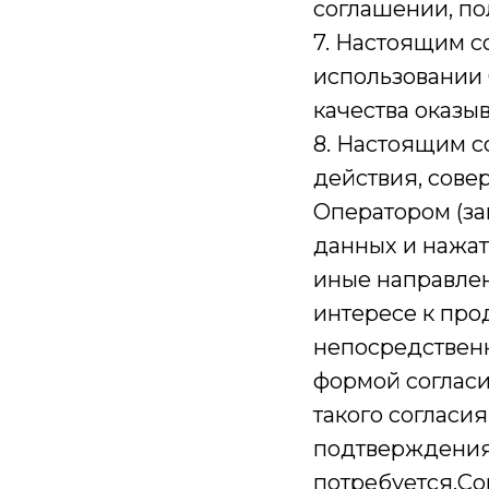
соглашении, по
7. Настоящим с
использовании 
качества оказы
8. Настоящим с
действия, сове
Оператором (за
данных и нажати
иные направле
интересе к про
непосредственн
формой согласи
такого согласи
подтверждения
потребуется.Со