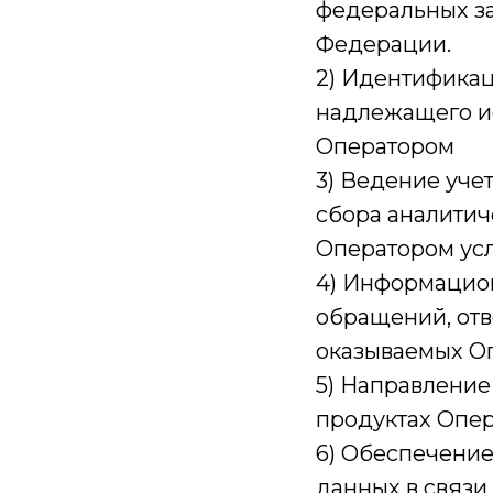
федеральных за
Федерации.
2) Идентификац
надлежащего ис
Оператором
3) Ведение уче
сбора аналитич
Оператором усл
4) Информацион
обращений, отв
оказываемых Оп
5) Направление
продуктах Опе
6) Обеспечение
данных в связи