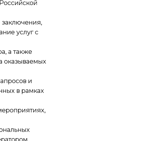
 Российской
 заключения,
ние услуг с
а, а также
а оказываемых
запросов и
нных в рамках
мероприятиях,
сональных
ератором.