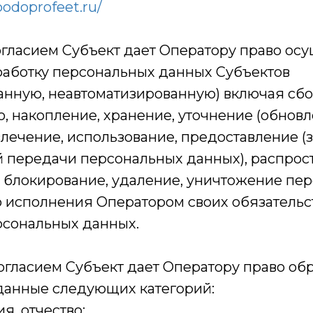
podoprofeet.ru/
огласием Субъект дает Оператору право ос
аботку персональных данных Субъектов
анную, неавтоматизированную) включая сбор
, накопление, хранение, уточнение (обновл
влечение, использование, предоставление 
 передачи персональных данных), распрос
 блокирование, удаление, уничтожение пе
 исполнения Оператором своих обязательс
рсональных данных.
огласием Субъект дает Оператору право об
данные следующих категорий:
я, отчество;