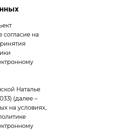
анных
ъект
е согласие на
принятия
тики
ектронному
ской Наталье
33) (далее –
ых на условиях,
политике
ектронному