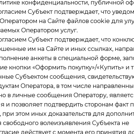
литике конфиденциальности, публичной оф
огласием Субъект подтверждает, что уведо
Оператором на Сайте файлов cookie для у
ваемых Оператором услуг.
огласием Субъект подтверждает, что конк
ршенные им на Сайте и иных ссылках, напр
полнение анкеты в специальной форме, зап
е кнопки «Оформить покупку»/«Купить» и т.п
нные Субъектом сообщения, свидетельств
дуктам Оператора, в том числе направленны
о в личные сообщения Оператору, являетс
я и позволяет подтвердить сторонам факт 
я, при этом иных доказательств для дополни
 свободного волеизъявления Субъекта не
гласие действует с момента его принятия д