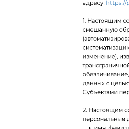
адресу:
https://
1. Настоящим с
смешанную обр
(автоматизиров
систематизацию
изменение), из
трансграничной
обезличивание,
данных с целью
Субъектами пе
2. Настоящим с
персональные 
имя, фамили