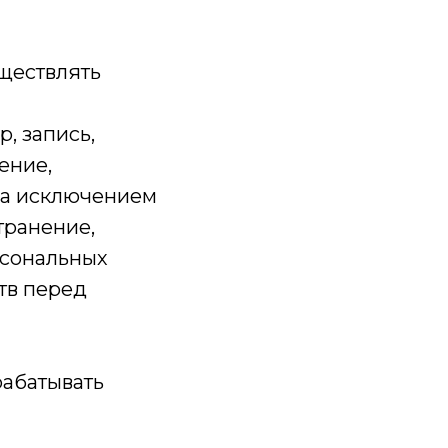
уществлять
, запись,
ение,
(за исключением
транение,
рсональных
тв перед
рабатывать