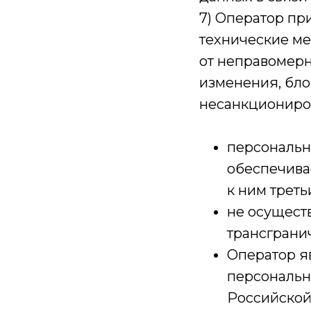
7) Оператор пр
технические ме
от неправомерн
изменения, бло
несанкциониров
персональн
обеспечива
к ним треть
не осущест
трансграни
Оператор я
персональн
Российской