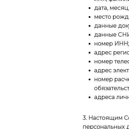
дата, месяц
место рожд
данные док
данные СН
номер ИНН
адрес реги
номер теле
адрес элек
номер расч
обязательст
адреса лич
3. Настоящим С
персональных д