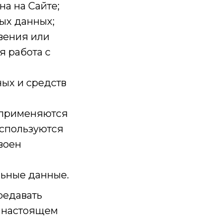
а на Сайте;
ых данных;
вения или
я работа с
ых и средств
 применяются
используются
воен
льные данные.
редавать
в настоящем