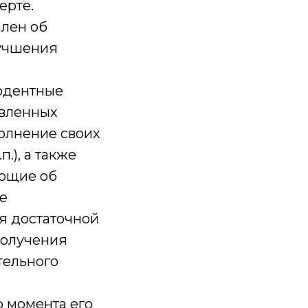
ерте.
млен об
лучшения
людентные
авленных
олнение своих
.), а также
ующие об
е
я достаточной
получения
тельного
о момента его